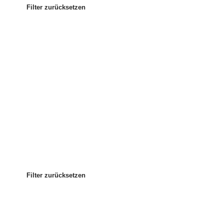
Filter zurücksetzen
Am beliebtesten
Sortieren nach:
:
Filter zurücksetzen
Filter zurücksetzen
Filter zurücksetzen