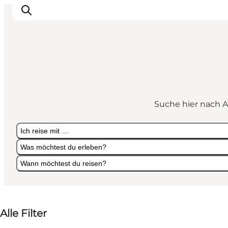
Veranstaltungen
Essen und Trinken
Suche hier nach A
Shopping in Svendborg
Übernachtung
Ich reise mit …
Den Urlaub planen
Was möchtest du erleben?
Wann möchtest du reisen?
Ich reise mit …
Was möchtest du erleben?
Wann möchtest du reisen?
Alle Filter