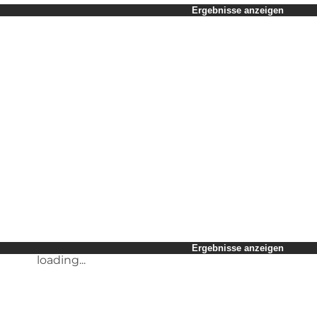
Zeitraum auswählen
Ergebnisse anzeigen
Kinder
Freunde
Mein Geschäft
Mein Partner
loading...
Mir selbst
Ergebnisse anzeigen
loading...
Ergebnisse anzeigen
loading...
Ergebnisse anzeigen
loading...