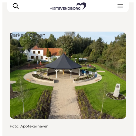
Parks & Gärten
Veranstaltungen
Essen und Trinken
Shopping in Svendborg
Übernachtung
Den Urlaub planen
Foto
:
Apotekerhaven