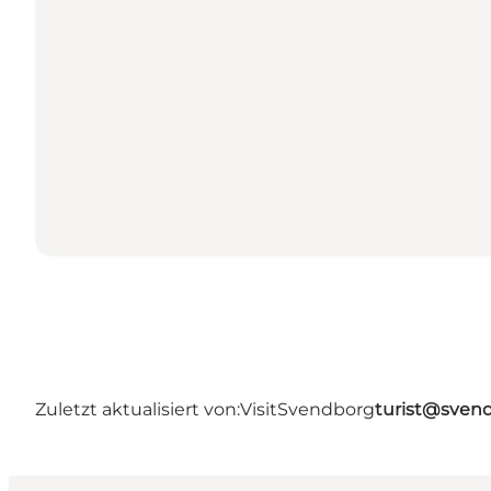
Zuletzt aktualisiert von:
VisitSvendborg
turist@sven