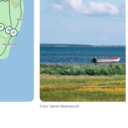
Foto
:
Søren Brønserud