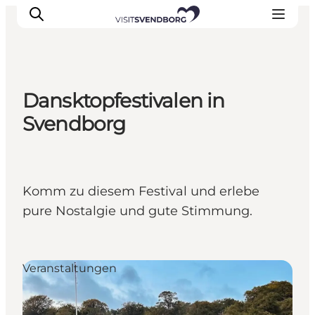
Dansktopfestivalen in
Veranstaltungen
Svendborg
Essen und Trinken
Shopping in Svendborg
Übernachtung
Komm zu diesem Festival und erlebe
Den Urlaub planen
pure Nostalgie und gute Stimmung.
Veranstaltungen