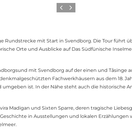
Vorherige Folie
Nächste Folie
ge Rundstrecke mit Start in Svendborg. Die Tour führt
rische Orte und Ausblicke auf Das Südfünische Inselme
ndborgsund mit Svendborg auf der einen und Tåsinge auf
it denkmalgeschützten Fachwerkhäusern aus dem 18. Ja
ald umgeben ist. In der Nähe steht auch die historisch
ira Madigan und Sixten Sparre, deren tragische Liebesg
Geschichte in Ausstellungen und lokalen Erzählungen w
elmeer.