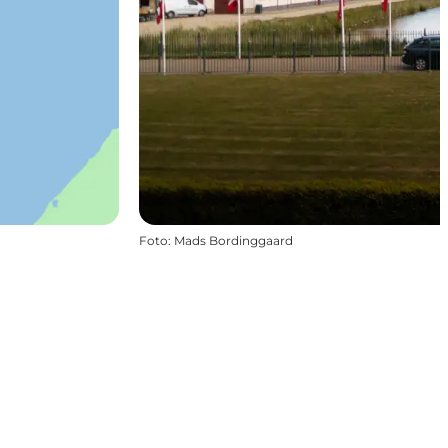
Foto
:
Mads Bordinggaard