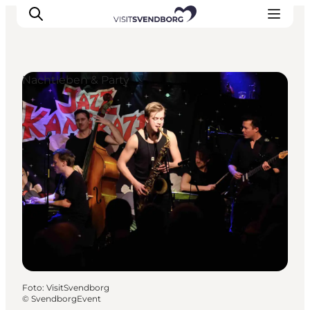
Nachtleben & Party
Veranstaltungen
Essen und Trinken
Shopping in Svendborg
Übernachtung
Den Urlaub planen
Foto
:
VisitSvendborg
©
SvendborgEvent