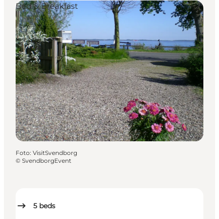
Bed & Breakfast
Foto
:
VisitSvendborg
©
SvendborgEvent
5
beds