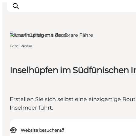
Touren auf eigene Faust
Foto
:
Picasa
Veranstaltungen
Essen und Trinken
Shopping in Svendborg
Inselhüpfen im Südfünischen 
Übernachtung
Den Urlaub planen
Erstellen Sie sich selbst eine einzigartige Ro
Inselmeer führt.
Website besuchen