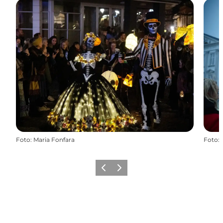
Foto
:
Maria Fonfara
Foto
:
Vorherige Folie
Nächste Folie