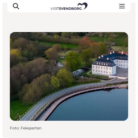
Touren auf eigene Faust
Veranstaltungen
Essen und Trinken
Shopping in Svendborg
Übernachtung
Den Urlaub planen
Foto
:
Feksperten