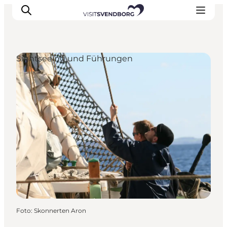
Sightseeing und Führungen
Veranstaltungen
Essen und Trinken
Shopping in Svendborg
Übernachtung
Den Urlaub planen
Foto
:
Skonnerten Aron