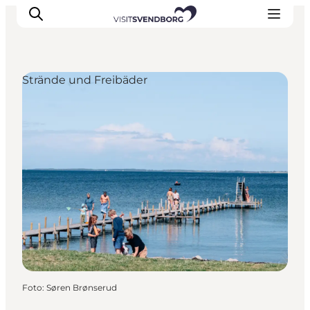
Strände und Freibäder
Veranstaltungen
Essen und Trinken
Shopping in Svendborg
Übernachtung
Den Urlaub planen
Foto
:
Søren Brønserud