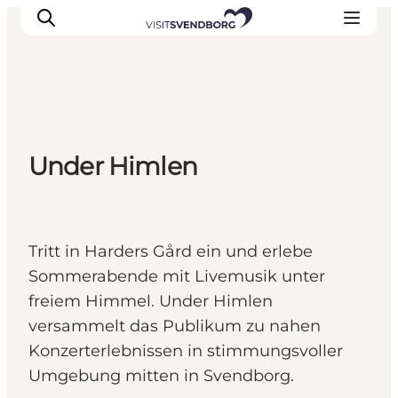
Veranstaltungen
Under Himlen
Essen und Trinken
Shopping in Svendborg
Übernachtung
Den Urlaub planen
Tritt in Harders Gård ein und erlebe
Sommerabende mit Livemusik unter
freiem Himmel. Under Himlen
versammelt das Publikum zu nahen
Konzerterlebnissen in stimmungsvoller
Umgebung mitten in Svendborg.