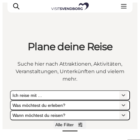
Plane deine Reise
Veranstaltungen
Essen und Trinken
Suche hier nach Attraktionen, Aktivitäten,
Shopping in Svendborg
Veranstaltungen, Unterkünften und vielem
Übernachtung
mehr.
Den Urlaub planen
Ich reise mit …
Was möchtest du erleben?
Wann möchtest du reisen?
Alle Filter