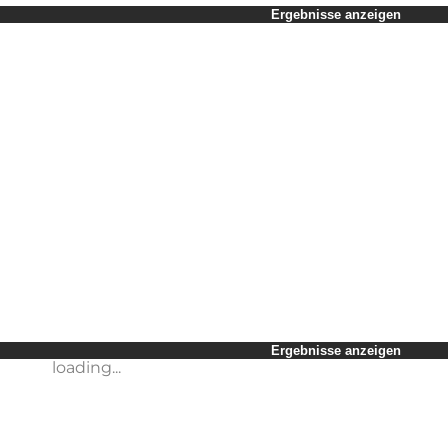
Zeitraum auswählen
Ergebnisse anzeigen
Kinder
Freunde
Mein Geschäft
Mein Partner
loading...
Mir selbst
Ergebnisse anzeigen
loading...
Ergebnisse anzeigen
loading...
Ergebnisse anzeigen
loading...