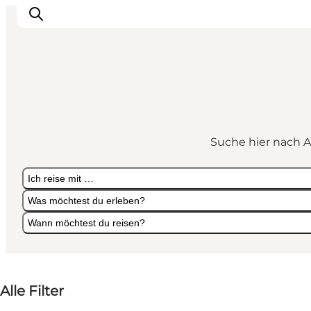
Veranstaltungen
Essen und Trinken
Suche hier nach A
Shopping in Svendborg
Übernachtung
Ich reise mit …
Den Urlaub planen
Was möchtest du erleben?
Wann möchtest du reisen?
Ich reise mit …
Was möchtest du erleben?
Wann möchtest du reisen?
Alle Filter