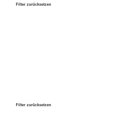
Filter zurücksetzen
Am beliebtesten
Sortieren nach:
:
Filter zurücksetzen
Filter zurücksetzen
Filter zurücksetzen