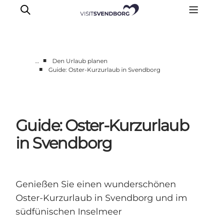
■
…
Den Urlaub planen
■
Guide: Oster-Kurzurlaub in Svendborg
Veranstaltungen
Essen und Trinken
Shopping in Svendborg
Guide: Oster-Kurzurlaub
Übernachtung
Den Urlaub planen
in Svendborg
Genießen Sie einen wunderschönen
Oster-Kurzurlaub in Svendborg und im
südfünischen Inselmeer