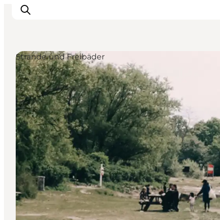
Strände und Freibäder
Veranstaltungen
Essen und Trinken
Shopping in Svendborg
Übernachtung
Den Urlaub planen