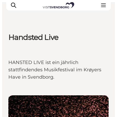
Handsted Live
Veranstaltungen
Essen und Trinken
Shopping in Svendborg
HANSTED LIVE ist ein jährlich
Übernachtung
stattfindendes Musikfestival im Krøyers
Den Urlaub planen
Have in Svendborg.
Veranstaltungen