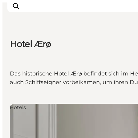
Hotel Ærø
Veranstaltungen
Essen und Trinken
Shopping in Svendborg
Das historische Hotel Ærø befindet sich im He
Übernachtung
auch Schiffseigner vorbeikamen, um ihren Durs
Den Urlaub planen
Hotels