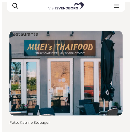
Restaurants
Veranstaltungen
Essen und Trinken
Shopping in Svendborg
Übernachtung
Den Urlaub planen
Foto
:
Katrine Stubager