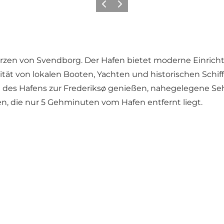
Vorherige Folie
Nächste Folie
zen von Svendborg. Der Hafen bietet moderne Einrich
vität von lokalen Booten, Yachten und historischen Schi
 des Hafens zur Frederiksø genießen, nahegelegene Se
, die nur 5 Gehminuten vom Hafen entfernt liegt.