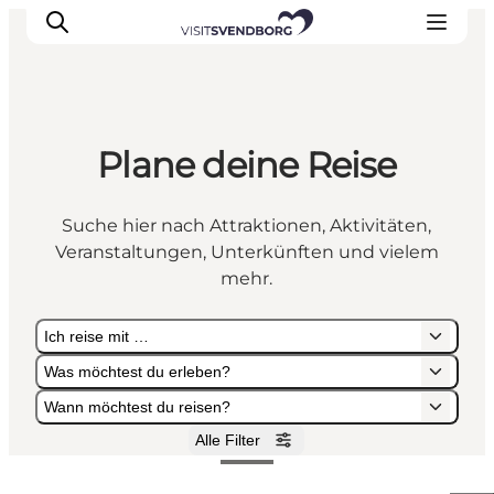
Plane deine Reise
Veranstaltungen
Essen und Trinken
Suche hier nach Attraktionen, Aktivitäten,
Shopping in Svendborg
Veranstaltungen, Unterkünften und vielem
Übernachtung
mehr.
Den Urlaub planen
Ich reise mit …
Was möchtest du erleben?
Wann möchtest du reisen?
Alle Filter