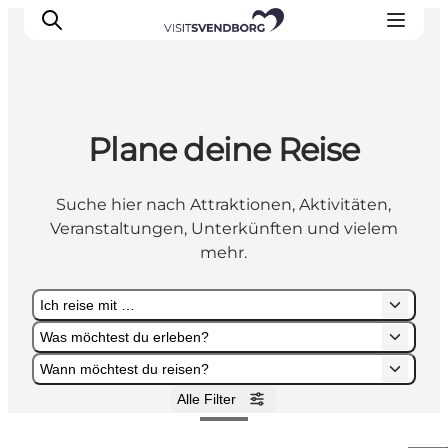
Plane deine Reise
Veranstaltungen
Essen und Trinken
Suche hier nach Attraktionen, Aktivitäten,
Shopping in Svendborg
Veranstaltungen, Unterkünften und vielem
Übernachtung
mehr.
Den Urlaub planen
Ich reise mit …
Was möchtest du erleben?
Wann möchtest du reisen?
Alle Filter