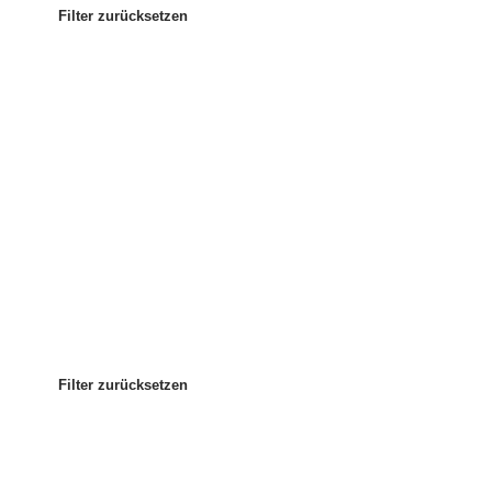
Filter zurücksetzen
Am beliebtesten
Sortieren nach:
:
Filter zurücksetzen
Filter zurücksetzen
Filter zurücksetzen