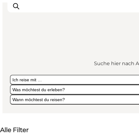
Veranstaltungen
Essen und Trinken
Suche hier nach A
Shopping in Svendborg
Übernachtung
Ich reise mit …
Den Urlaub planen
Was möchtest du erleben?
Wann möchtest du reisen?
Ich reise mit …
Was möchtest du erleben?
Wann möchtest du reisen?
Alle Filter