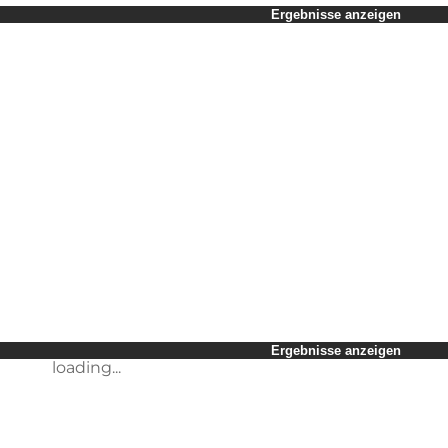
Zeitraum auswählen
Ergebnisse anzeigen
Kinder
Freunde
Mein Geschäft
Mein Partner
loading...
Mir selbst
Ergebnisse anzeigen
loading...
Ergebnisse anzeigen
loading...
Ergebnisse anzeigen
loading...