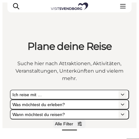
Plane deine Reise
Veranstaltungen
Essen und Trinken
Suche hier nach Attraktionen, Aktivitäten,
Shopping in Svendborg
Veranstaltungen, Unterkünften und vielem
Übernachtung
mehr.
Den Urlaub planen
Ich reise mit …
Was möchtest du erleben?
Wann möchtest du reisen?
Alle Filter