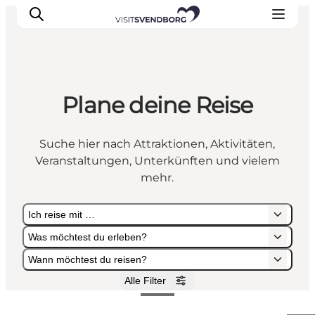
Plane deine Reise
Veranstaltungen
Essen und Trinken
Suche hier nach Attraktionen, Aktivitäten,
Shopping in Svendborg
Veranstaltungen, Unterkünften und vielem
Übernachtung
mehr.
Den Urlaub planen
Ich reise mit …
Was möchtest du erleben?
Wann möchtest du reisen?
Alle Filter