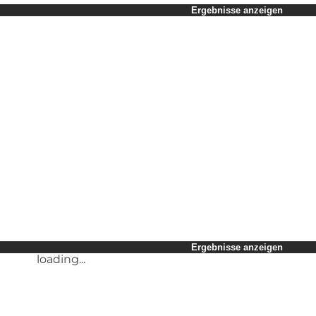
Zeitraum auswählen
Ergebnisse anzeigen
Kinder
Freunde
Mein Geschäft
Mein Partner
loading...
Mir selbst
Ergebnisse anzeigen
loading...
Ergebnisse anzeigen
loading...
Ergebnisse anzeigen
loading...