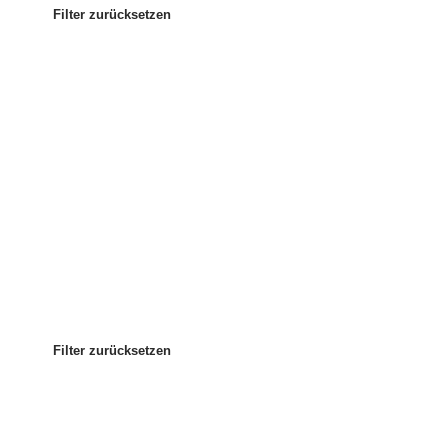
Filter zurücksetzen
Am beliebtesten
Sortieren nach:
:
Filter zurücksetzen
Filter zurücksetzen
Filter zurücksetzen