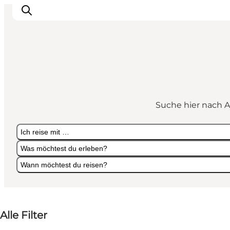
Veranstaltungen
Essen und Trinken
Suche hier nach A
Shopping in Svendborg
Übernachtung
Ich reise mit …
Den Urlaub planen
Was möchtest du erleben?
Wann möchtest du reisen?
Ich reise mit …
Was möchtest du erleben?
Wann möchtest du reisen?
Alle Filter