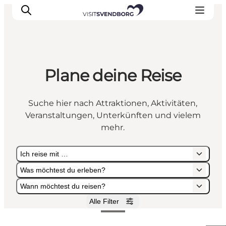
Plane deine Reise
Veranstaltungen
Essen und Trinken
Suche hier nach Attraktionen, Aktivitäten,
Shopping in Svendborg
Veranstaltungen, Unterkünften und vielem
Übernachtung
mehr.
Den Urlaub planen
Ich reise mit …
Was möchtest du erleben?
Wann möchtest du reisen?
Alle Filter