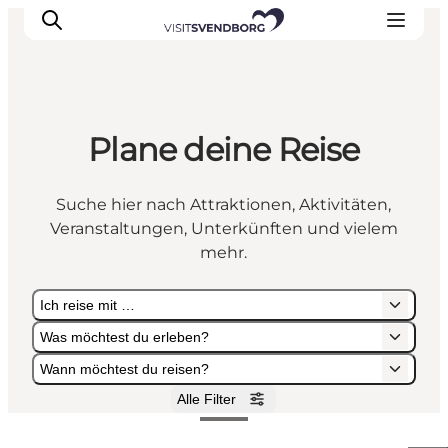
Plane deine Reise
Veranstaltungen
Essen und Trinken
Suche hier nach Attraktionen, Aktivitäten,
Shopping in Svendborg
Veranstaltungen, Unterkünften und vielem
Übernachtung
mehr.
Den Urlaub planen
Ich reise mit …
Was möchtest du erleben?
Wann möchtest du reisen?
Alle Filter