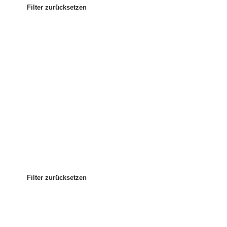
Filter zurücksetzen
Am beliebtesten
Sortieren nach:
:
Filter zurücksetzen
Filter zurücksetzen
Filter zurücksetzen