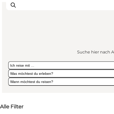
Veranstaltungen
Essen und Trinken
Suche hier nach A
Shopping in Svendborg
Übernachtung
Ich reise mit …
Den Urlaub planen
Was möchtest du erleben?
Wann möchtest du reisen?
Ich reise mit …
Was möchtest du erleben?
Wann möchtest du reisen?
Alle Filter