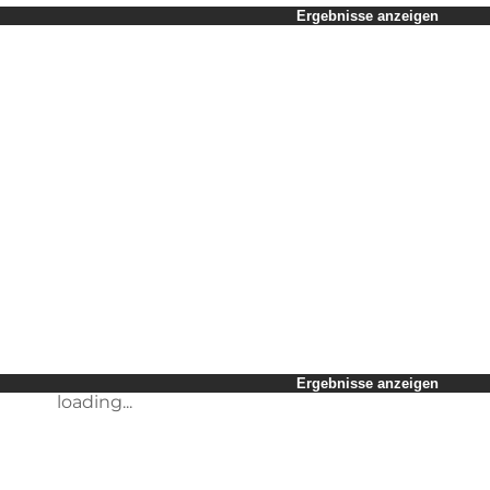
Zeitraum auswählen
Ergebnisse anzeigen
Kinder
Freunde
Mein Geschäft
Mein Partner
loading...
Mir selbst
Ergebnisse anzeigen
loading...
Ergebnisse anzeigen
loading...
Ergebnisse anzeigen
loading...