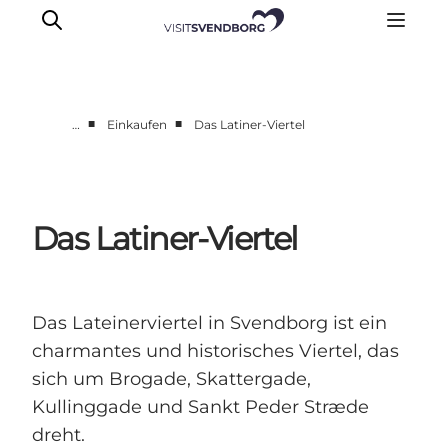
■
■
…
Einkaufen
Das Latiner-Viertel
Veranstaltungen
Essen und Trinken
Shopping in Svendborg
Das Latiner-Viertel
Übernachtung
Den Urlaub planen
Das Lateinerviertel in Svendborg ist ein
charmantes und historisches Viertel, das
sich um Brogade, Skattergade,
Kullinggade und Sankt Peder Stræde
dreht.