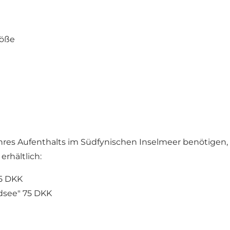
röße
 Ihres Aufenthalts im Südfynischen Inselmeer benötigen,
rhältlich:
35 DKK
dsee" 75 DKK