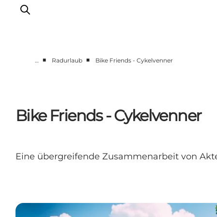
■
■
…
Radurlaub
Bike Friends - Cykelvenner
Veranstaltungen
Essen und Trinken
Shopping in Svendborg
Bike Friends - Cykelvenner
Übernachtung
Den Urlaub planen
Eine übergreifende Zusammenarbeit von Akteur