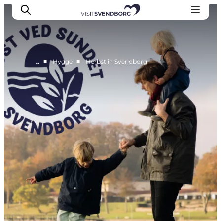
■
■
…
Hygge
Herbst in Svendborg
Veranstaltungen
Essen und Trinken
Shopping in Svendborg
Übernachtung
Den Urlaub planen