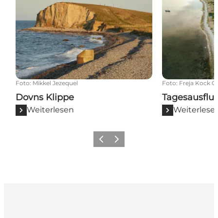
Foto
:
Mikkel Jezequel
Foto
:
Freja Kock Ch
Dovns Klippe
Tagesausflu
Weiterlesen
Weiterlese
Vorherige Folie
Nächste Folie