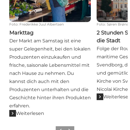
Foto
:
Frederikke Juul Albertsen
Foto
:
Søren Brøns
Markttag
2 Stunden S
die Stadt
Der Markt am Samstag ist eine
Folge der Rou
super Gelegenheit, bei den lokalen
maritime Ges
Produzenten einzukaufen und
Svendborg, di
frische, saisonale Lebensmittel mit
und gemütlich
nach Hause zu nehmen. Du
Kirche von Sv
kannst dich auch mit den
Nicolai Kirche
Produzenten unterhalten und die
Weiterlese
Geschichte hinter ihren Produkten
erfahren.
Weiterlesen