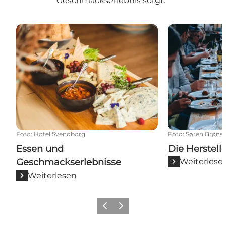
Geschmackserlebnis sorgt.
Essen und Geschmackserlebnisse
Die Herstelle
Foto
:
Hotel Svendborg
Foto
:
Søren Brøns
Essen und
Die Herstell
Geschmackserlebnisse
Weiterlese
Weiterlesen
Vorherige Folie
Nächste Folie