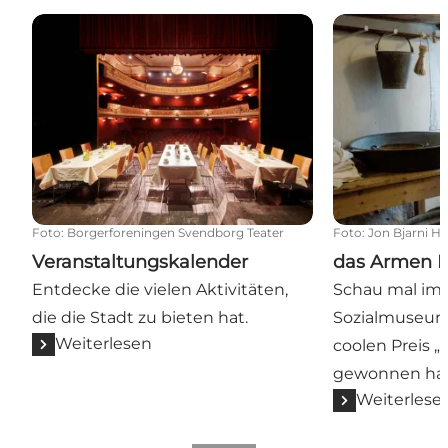
Veranstaltungskalender
das Armen Ha
Foto
:
Borgerforeningen Svendborg Teater
Foto
:
Jon Bjarni Hj
Veranstaltungskalender
das Armen 
Entdecke die vielen Aktivitäten,
Schau mal im
die die Stadt zu bieten hat.
Sozialmuseum 
Weiterlesen
coolen Preis „
gewonnen hat
Weiterlese