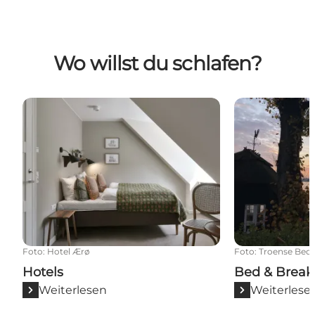
Wo willst du schlafen?
Hotels
Bed & Breakfa
Foto
:
Hotel Ærø
Foto
:
Troense Bed 
Hotels
Bed & Break
Weiterlesen
Weiterlese