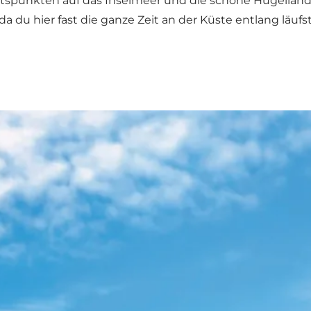
htspunkten auf das Inselmeer und die schöne Hügelland
 du hier fast die ganze Zeit an der Küste entlang läufst