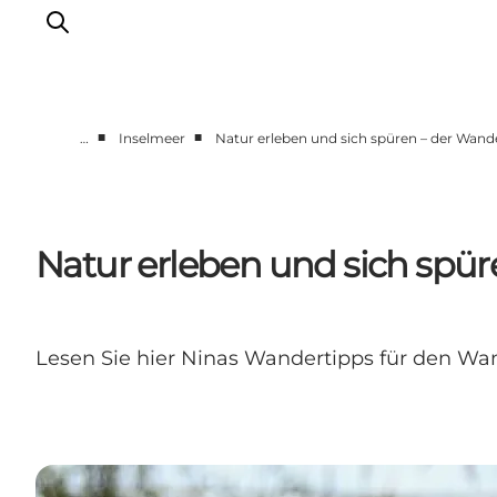
■
■
…
Inselmeer
Natur erleben und sich spüren – der Wan
Veranstaltungen
Essen und Trinken
Shopping in Svendborg
Natur erleben und sich spü
Übernachtung
Den Urlaub planen
Lesen Sie hier Ninas Wandertipps für den Wa