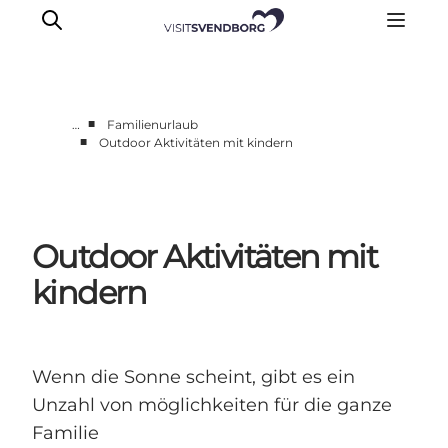
■
…
Familienurlaub
■
Outdoor Aktivitäten mit kindern
Veranstaltungen
Essen und Trinken
Shopping in Svendborg
Outdoor Aktivitäten mit
Übernachtung
Den Urlaub planen
kindern
Wenn die Sonne scheint, gibt es ein
Unzahl von möglichkeiten für die ganze
Familie