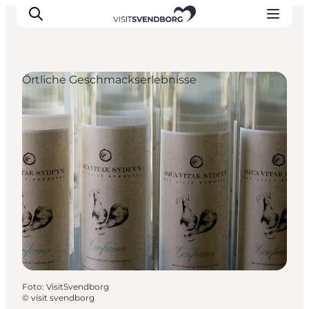
Örtliche Geschmackserlebnisse
Veranstaltungen
Essen und Trinken
Shopping in Svendborg
Übernachtung
Den Urlaub planen
Foto
:
VisitSvendborg
©
visit svendborg