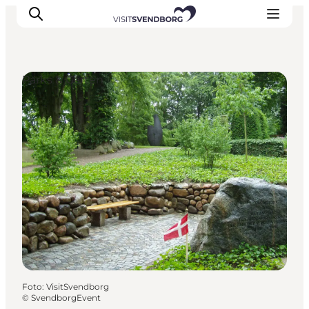
Parks & Gärten
Veranstaltungen
Essen und Trinken
Shopping in Svendborg
Übernachtung
Den Urlaub planen
Foto
:
VisitSvendborg
©
SvendborgEvent