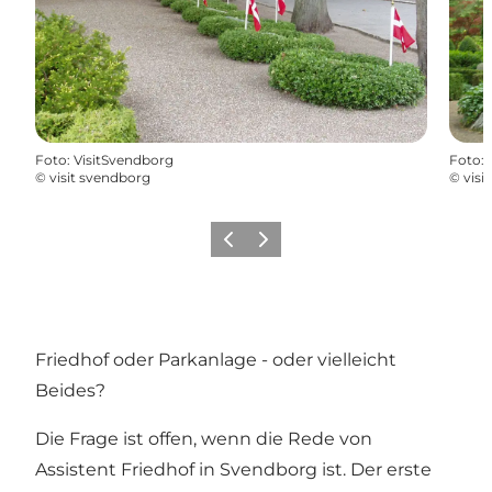
Foto
:
VisitSvendborg
Foto
:
©
visit svendborg
©
visi
Vorherige Folie
Nächste Folie
Friedhof oder Parkanlage - oder vielleicht
Beides?
Die Frage ist offen, wenn die Rede von
Assistent Friedhof in Svendborg ist. Der erste