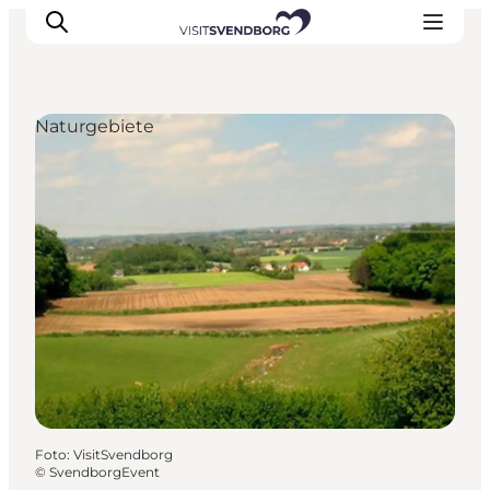
Naturgebiete
Veranstaltungen
Essen und Trinken
Shopping in Svendborg
Übernachtung
Den Urlaub planen
Foto
:
VisitSvendborg
©
SvendborgEvent