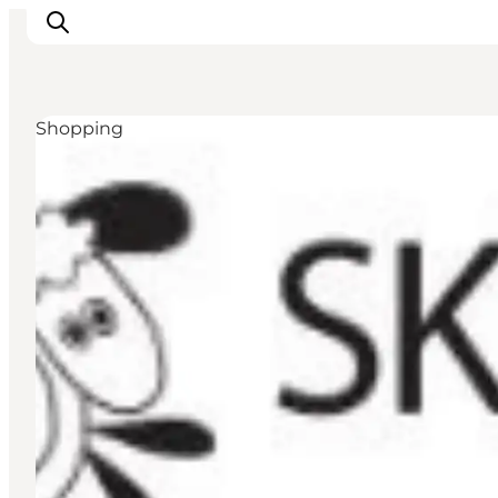
Shopping
Veranstaltungen
Essen und Trinken
Shopping in Svendborg
Übernachtung
Den Urlaub planen