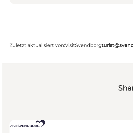
Zuletzt aktualisiert von:
VisitSvendborg
turist@sven
Sha