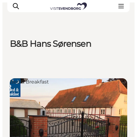
B&B Hans Sørensen
Veranstaltungen
Essen und Trinken
Shopping in Svendborg
Übernachtung
Bed & Breakfast
Den Urlaub planen