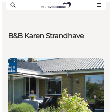
B&B Karen Strandhave
Veranstaltungen
Essen und Trinken
Shopping in Svendborg
Bed & Breakfast
Übernachtung
Den Urlaub planen