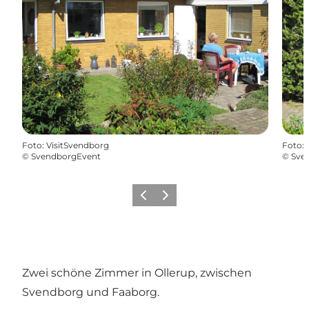
Foto
:
VisitSvendborg
Foto
:
©
SvendborgEvent
©
Sve
Vorherige Folie
Nächste Folie
Zwei schöne Zimmer in Ollerup, zwischen
Svendborg und Faaborg.