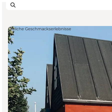
Örtliche Geschmackserlebnisse
Veranstaltungen
Essen und Trinken
Shopping in Svendborg
Übernachtung
Den Urlaub planen