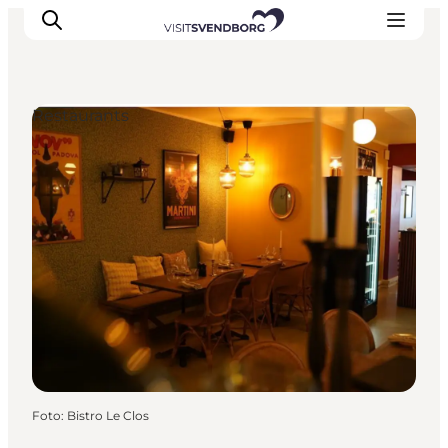
Restaurants
Veranstaltungen
Essen und Trinken
Shopping in Svendborg
Übernachtung
Den Urlaub planen
Foto
:
Bistro Le Clos