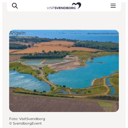
Angeln
Veranstaltungen
Essen und Trinken
Shopping in Svendborg
Übernachtung
Den Urlaub planen
Foto
:
VisitSvendborg
©
SvendborgEvent