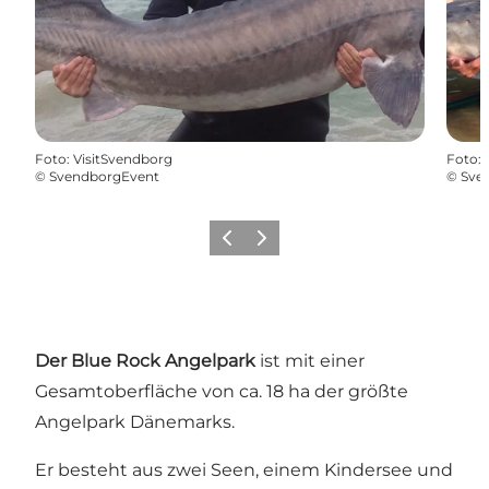
Foto
:
VisitSvendborg
Foto
:
©
SvendborgEvent
©
Sve
Vorherige Folie
Nächste Folie
Der Blue Rock Angelpark
ist mit einer
Gesamtoberfläche von ca. 18 ha der größte
Angelpark Dänemarks.
Er besteht aus zwei Seen, einem Kindersee und