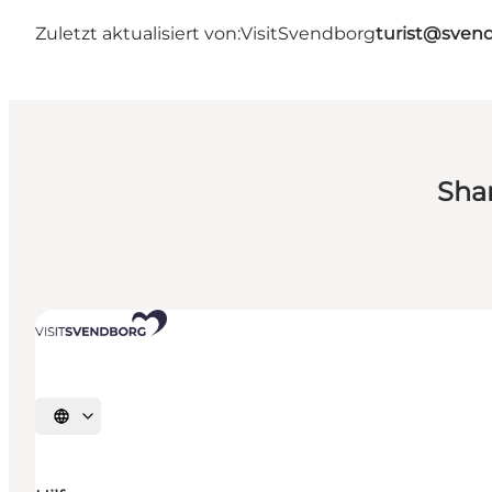
Zuletzt aktualisiert von:
VisitSvendborg
turist@sven
Sha
Sprache auswählen