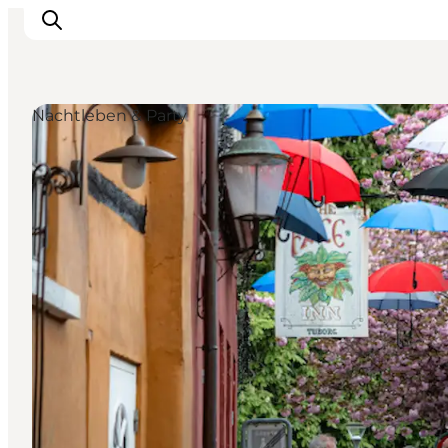
Nachtleben & Party
Veranstaltungen
Essen und Trinken
Shopping in Svendborg
Übernachtung
Den Urlaub planen