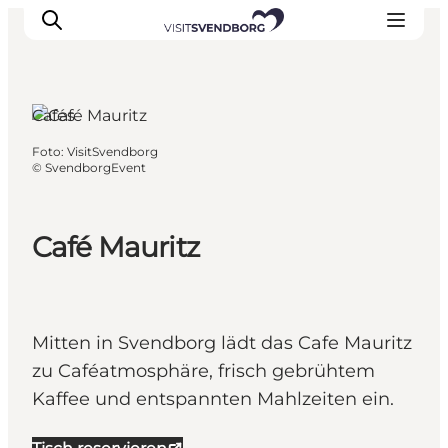
Cafés
Foto
:
VisitSvendborg
Veranstaltungen
©
SvendborgEvent
Essen und Trinken
Shopping in Svendborg
Café Mauritz
Übernachtung
Den Urlaub planen
Mitten in Svendborg lädt das Cafe Mauritz
zu Caféatmosphäre, frisch gebrühtem
Kaffee und entspannten Mahlzeiten ein.