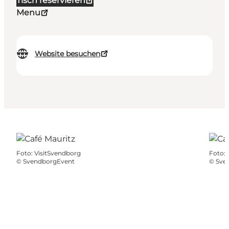
Tisch reservieren
Menu
Website besuchen
Foto
:
VisitSvendborg
Foto
:
©
SvendborgEvent
©
Sve