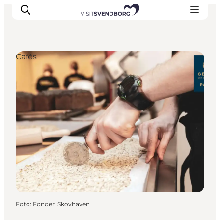
Cafés
Veranstaltungen
Essen und Trinken
Shopping in Svendborg
Übernachtung
Den Urlaub planen
Foto
:
Fonden Skovhaven