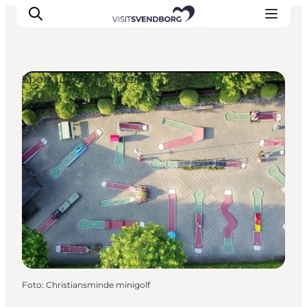
Sport und Aktivitäten
Veranstaltungen
Essen und Trinken
Shopping in Svendborg
Übernachtung
Den Urlaub planen
Foto
:
Christiansminde minigolf