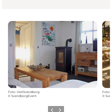
Foto
:
VisitSvendborg
Foto
:
©
SvendborgEvent
©
Sve
Vorherige Folie
Nächste Folie