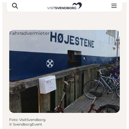
Fahrradvermieter
Veranstaltungen
Essen und Trinken
Shopping in Svendborg
Übernachtung
Den Urlaub planen
Foto
:
VisitSvendborg
©
SvendborgEvent