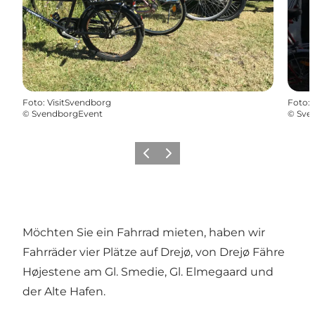
Foto
:
VisitSvendborg
Foto
:
©
SvendborgEvent
©
Sve
Vorherige Folie
Nächste Folie
Möchten Sie ein Fahrrad mieten, haben wir
Fahrräder vier Plätze auf Drejø, von Drejø Fähre
Højestene am Gl. Smedie, Gl. Elmegaard und
der Alte Hafen.